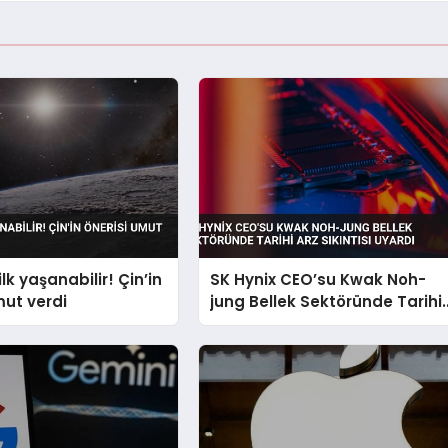
ilk yaşanabilir! Çin’in
SK Hynix CEO’su Kwak Noh-
mut verdi
jung Bellek Sektöründe Tarihi
Arz Sıkıntısı Uyardı