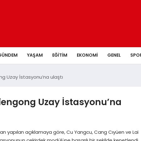
GÜNDEM
YAŞAM
EĞITIM
EKONOMI
GENEL
SPO
ng Uzay İstasyonu’na ulaştı
iengong Uzay İstasyonu’na
ndan yapılan açıklamaya göre, Cu Yangcu, Cang Cıyüen ve Lai
tasyonunun çekirdek modülüne başarılı bir şekilde kenetlendi.