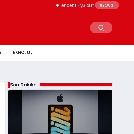
Tencent Hy3 dünya genelinde kullanıma 
02:30:12
R
TEKNOLOJI
Son Dakika