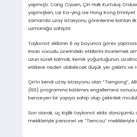
yapmıştı. Cang Cıyüen, Çin Halk Kurtuluş Ordus
yapmışken, Lai Ka-ying ise Hong Kong Emniyet Mü
zamanda uzay istasyonu görevlerine katılan ilk 
uzmanlığa sahiptir.
Taykonot ekibinin 6 ay boyunca görev yapması p
insan vücudu üzerindeki etkilerini incelemek a
uzun süreli kalmak, kemik yoğunluğunun azalması,
etkilere neden olabilecek düşük yer çekimi ve r
Çin’in kendi uzay istasyonu olan “Tiengong”, ABD
(ISS) programına katılımını engellemesi sonucu
benzeyen bir yapıya sahip olup çekirdek modül
Son olarak, üç kişilik taykonot ekibi dönüşümlü
mekikleriyle personel ve “Tiencou” mekikleriyle