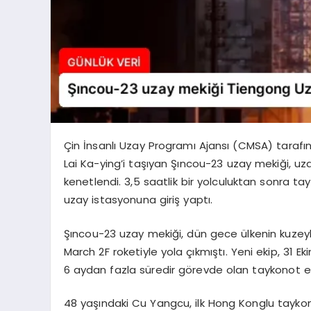
Çin İnsanlı Uzay Programı Ajansı (CMSA) taraf
Lai Ka-ying’i taşıyan Şıncou-23 uzay mekiği, uz
kenetlendi. 3,5 saatlik bir yolculuktan sonra 
uzay istasyonuna giriş yaptı.
Şıncou-23 uzay mekiği, dün gece ülkenin kuzeyb
March 2F roketiyle yola çıkmıştı. Yeni ekip, 31
6 aydan fazla süredir görevde olan taykonot eki
48 yaşındaki Cu Yangcu, ilk Hong Konglu tayk