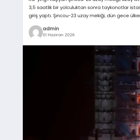
3,5 saatlik bir yolculuktan sonra taykonotlar i
giriş yaptı. Şıncou-23 uzay mekiği, dün gece ül
admin
01 Haziran 2026