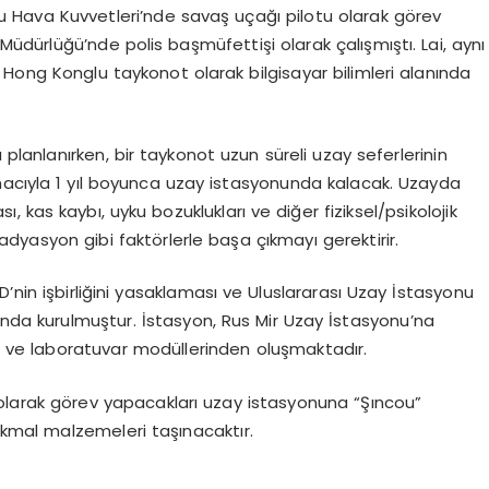
u Hava Kuvvetleri’nde savaş uçağı pilotu olarak görev
dürlüğü’nde polis başmüfettişi olarak çalışmıştı. Lai, aynı
Hong Konglu taykonot olarak bilgisayar bilimleri alanında
lanlanırken, bir taykonot uzun süreli uzay seferlerinin
macıyla 1 yıl boyunca uzay istasyonunda kalacak. Uzayda
 kas kaybı, uyku bozuklukları ve diğer fiziksel/psikolojik
adyasyon gibi faktörlerle başa çıkmayı gerektirir.
’nin işbirliğini yasaklaması ve Uluslararası Uzay İstasyonu
nda kurulmuştur. İstasyon, Rus Mir Uzay İstasyonu’na
 ve laboratuvar modüllerinden oluşmaktadır.
 olarak görev yapacakları uzay istasyonuna “Şıncou”
 ikmal malzemeleri taşınacaktır.