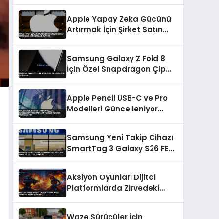
Sunuldu
Apple Yapay Zeka Gücünü
Artırmak İçin Şirket Satın
Alma Görüşmeleri Yapıyor
Samsung Galaxy Z Fold 8
İçin Özel Snapdragon Çip
İddiası
Apple Pencil USB-C ve Pro
Modelleri Güncelleniyor
Batarya Sistemleri Yeniden
Tasarlanıyor
Samsung Yeni Takip Cihazı
SmartTag 3 Galaxy S26 FE
ile Geliyor Olabilir
Aksiyon Oyunları Dijital
Platformlarda Zirvedeki
Yerini Koruyor
Waze Sürücüler İçin