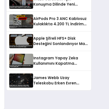
Konuşma Dilinde Yeni
Bildirim ve Hedef Arama
Özellikleri Sunuyor
AirPods Pro 3 ANC Kablosuz
Kulaklıkta 4.200 TL İndirim
Başladı
Apple Şifreli HFS+ Disk
Desteğini Sonlandırıyor Mac
Kullanıcıları İçin Kritik Uyarı
Instagram Yapay Zeka
Kullanımını Kapatma
Yöntemi Belirlendi
James Webb Uzay
Teleskobu Erken Evren
Keşifleriyle Bilim Dünyasını
Aydınlatıyor