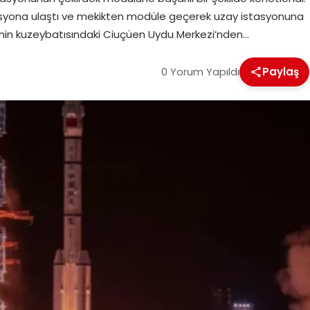
stasyona ulaştı ve mekikten modüle geçerek uzay istasyonuna
kenin kuzeybatısındaki Ciuçüen Uydu Merkezi’nden…
0 Yorum Yapıldı
Paylaş