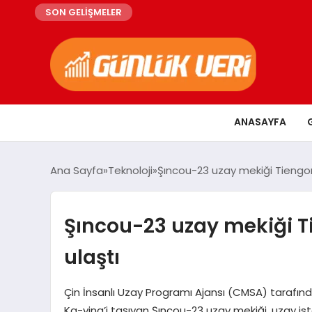
SON GELİŞMELER
ANASAYFA
Ana Sayfa
Teknoloji
Şıncou-23 uzay mekiği Tiengo
Şıncou-23 uzay mekiği T
ulaştı
Çin İnsanlı Uzay Programı Ajansı (CMSA) tarafı
Ka-ying’i taşıyan Şıncou-23 uzay mekiği, uzay is