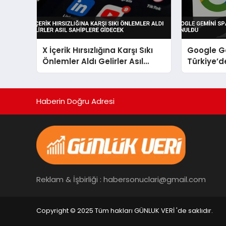
X İçerik Hırsızlığına Karşı Sıkı
Google G
Önlemler Aldı Gelirler Asıl
Türkiye’d
Sahiplere Gidecek
Haberin Doğru Adresi
Reklam & İşbirliği : habersonuclari@gmail.com
Copyright © 2025 Tüm hakları GÜNLUK VERİ 'de saklıdır.