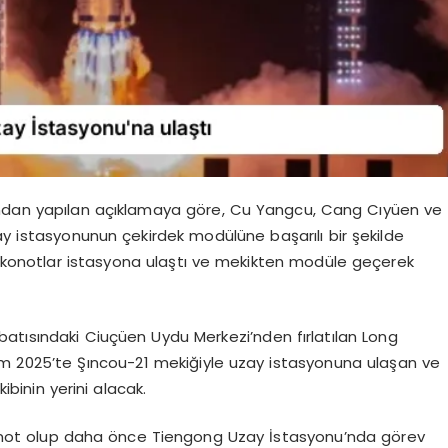
ından yapılan açıklamaya göre, Cu Yangcu, Cang Cıyüen ve
ay istasyonunun çekirdek modülüne başarılı bir şekilde
taykonotlar istasyona ulaştı ve mekikten modüle geçerek
atısındaki Ciuçüen Uydu Merkezi’nden fırlatılan Long
 Ekim 2025’te Şıncou-21 mekiğiyle uzay istasyonuna ulaşan ve
binin yerini alacak.
onot olup daha önce Tiengong Uzay İstasyonu’nda görev