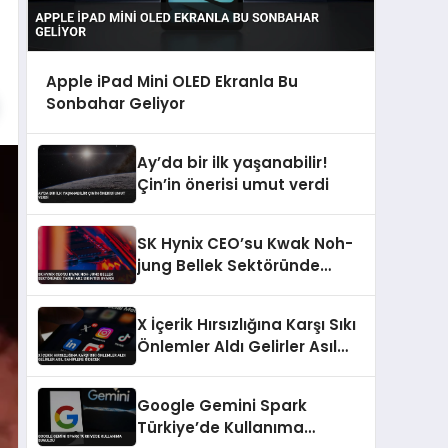
Apple iPad Mini OLED Ekranla Bu
Sonbahar Geliyor
Ay’da bir ilk yaşanabilir!
Çin’in önerisi umut verdi
SK Hynix CEO’su Kwak Noh-
jung Bellek Sektöründe
Tarihi Arz Sıkıntısı Uyardı
X İçerik Hırsızlığına Karşı Sıkı
Önlemler Aldı Gelirler Asıl
Sahiplere Gidecek
Google Gemini Spark
Türkiye’de Kullanıma