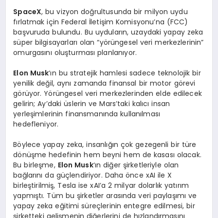
SpaceX
, bu vizyon doğrultusunda bir milyon uydu
fırlatmak için Federal İletişim Komisyonu’na (FCC)
başvuruda bulundu. Bu uyduların, uzaydaki yapay zeka
süper bilgisayarları olan “yörüngesel veri merkezlerinin”
omurgasını oluşturması planlanıyor.
Elon Musk
‘ın bu stratejik hamlesi sadece teknolojik bir
yenilik değil, aynı zamanda finansal bir motor görevi
görüyor. Yörüngesel veri merkezlerinden elde edilecek
gelirin; Ay’daki üslerin ve Mars’taki kalıcı insan
yerleşimlerinin finansmanında kullanılması
hedefleniyor.
Böylece yapay zeka, insanlığın çok gezegenli bir türe
dönüşme hedefinin hem beyni hem de kasası olacak.
Bu birleşme,
Elon Musk
‘ın diğer şirketleriyle olan
bağlarını da güçlendiriyor. Daha önce xAI ile X
birleştirilmiş, Tesla ise xAI’a 2 milyar dolarlık yatırım
yapmıştı. Tüm bu şirketler arasında veri paylaşımı ve
yapay zeka eğitimi süreçlerinin entegre edilmesi, bir
şirketteki gelişmenin diğerlerini de hızlandırmasını