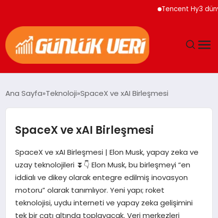
Tencent Hy3 dünya ge
ANASAYFA
Ana Sayfa
Teknoloji
SpaceX ve xAI Birleşmesi
GÜNDEM
SpaceX ve xAI Birleşmesi
YAŞAM
SpaceX ve xAI Birleşmesi | Elon Musk, yapay zeka ve
EĞITIM
uzay teknolojileri ⏬👇 Elon Musk, bu birleşmeyi “en
iddialı ve dikey olarak entegre edilmiş inovasyon
EKONOMI
motoru” olarak tanımlıyor. Yeni yapı; roket
teknolojisi, uydu interneti ve yapay zeka gelişimini
GENEL
tek bir çatı altında toplayacak. Veri merkezleri