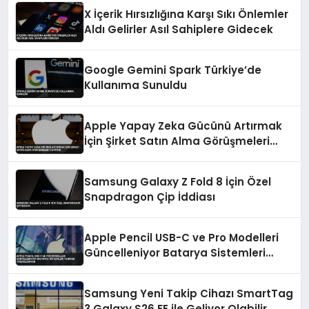
X İçerik Hırsızlığına Karşı Sıkı Önlemler
Aldı Gelirler Asıl Sahiplere Gidecek
Google Gemini Spark Türkiye’de
Kullanıma Sunuldu
Apple Yapay Zeka Gücünü Artırmak
İçin Şirket Satın Alma Görüşmeleri
Yapıyor
Samsung Galaxy Z Fold 8 İçin Özel
Snapdragon Çip İddiası
Apple Pencil USB-C ve Pro Modelleri
Güncelleniyor Batarya Sistemleri
Yeniden Tasarlanıyor
Samsung Yeni Takip Cihazı SmartTag
3 Galaxy S26 FE ile Geliyor Olabilir