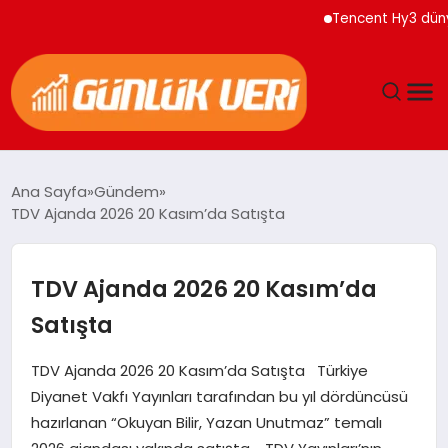
Tencent Hy3 dünya gen
ANASAYFA
Ana Sayfa
Gündem
TDV Ajanda 2026 20 Kasım’da Satışta
GÜNDEM
YAŞAM
TDV Ajanda 2026 20 Kasım’da
Satışta
EĞITIM
TDV Ajanda 2026 20 Kasım’da Satışta Türkiye
EKONOMI
Diyanet Vakfı Yayınları tarafından bu yıl dördüncüsü
hazırlanan “Okuyan Bilir, Yazan Unutmaz” temalı
GENEL