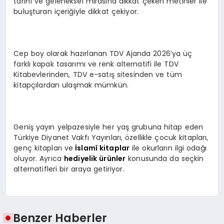
tarihî ve geleneksel mirasına dikkat çeken metinler ile
buluşturan içeriğiyle dikkat çekiyor.
Cep boy olarak hazırlanan TDV Ajanda 2026’ya üç
farklı kapak tasarımı ve renk alternatifi ile TDV
Kitabevlerinden, TDV e-satış sitesinden ve tüm
kitapçılardan ulaşmak mümkün.
Geniş yayın yelpazesiyle her yaş grubuna hitap eden
Türkiye Diyanet Vakfı Yayınları, özellikle çocuk kitapları,
genç kitapları ve
İslamî kitaplar
ile okurların ilgi odağı
oluyor. Ayrıca
hediyelik ürünler
konusunda da seçkin
alternatifleri bir araya getiriyor.
Benzer Haberler