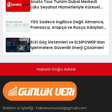
Anato Tour Turizm Dubai Merkezli
Lüks Seyahat Hizmetleriyle Küresel
Turizmde Öne Çıkıyor
YDS Sadece İngilizce Değil: Almanca,
Fransızca, Arapça ve Rusça Adayları
İçin Kaynak Sorunu
ELSİ Güç Sistemleri ve ELSIPOWER’dan
İşletmelere Güvenilir Enerji Çözümleri
Haberin Doğru Adresi
Reklam & İşbirliği : habersonuclari@gmail.com