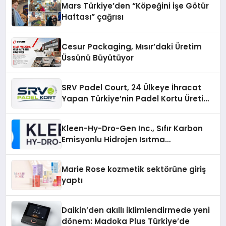
Mars Türkiye’den “Köpeğini İşe Götür
Haftası” çağrısı
Cesur Packaging, Mısır’daki Üretim
Üssünü Büyütüyor
SRV Padel Court, 24 Ülkeye İhracat
Yapan Türkiye’nin Padel Kortu Üretim
Gücü
Kleen-Hy-Dro-Gen Inc., Sıfır Karbon
Emisyonlu Hidrojen Isıtma
Teknolojisinde ISO ve TSSA
Düzenleyici Onaylarını Aldı
Marie Rose kozmetik sektörüne giriş
yaptı
Daikin’den akıllı iklimlendirmede yeni
dönem: Madoka Plus Türkiye’de