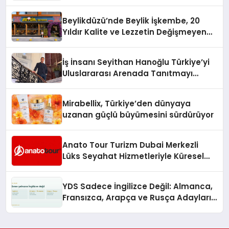
Beylikdüzü’nde Beylik İşkembe, 20
Yıldır Kalite ve Lezzetin Değişmeyen
Adresi
İş İnsanı Seyithan Hanoğlu Türkiye’yi
Uluslararası Arenada Tanıtmayı
Hedefliyor
Mirabellix, Türkiye’den dünyaya
uzanan güçlü büyümesini sürdürüyor
Anato Tour Turizm Dubai Merkezli
Lüks Seyahat Hizmetleriyle Küresel
Turizmde Öne Çıkıyor
YDS Sadece İngilizce Değil: Almanca,
Fransızca, Arapça ve Rusça Adayları
İçin Kaynak Sorunu