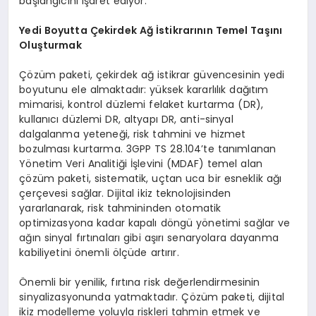
başlangıcını işaret ediyor.
Yedi Boyutta Çekirdek Ağ İstikrarının Temel Taşını
Oluşturmak
Çözüm paketi, çekirdek ağ istikrar güvencesinin yedi
boyutunu ele almaktadır: yüksek kararlılık dağıtım
mimarisi, kontrol düzlemi felaket kurtarma (DR),
kullanıcı düzlemi DR, altyapı DR, anti-sinyal
dalgalanma yeteneği, risk tahmini ve hizmet
bozulması kurtarma. 3GPP TS 28.104’te tanımlanan
Yönetim Veri Analitiği İşlevini (MDAF) temel alan
çözüm paketi, sistematik, uçtan uca bir esneklik ağı
çerçevesi sağlar. Dijital ikiz teknolojisinden
yararlanarak, risk tahmininden otomatik
optimizasyona kadar kapalı döngü yönetimi sağlar ve
ağın sinyal fırtınaları gibi aşırı senaryolara dayanma
kabiliyetini önemli ölçüde artırır.
Önemli bir yenilik, fırtına risk değerlendirmesinin
sinyalizasyonunda yatmaktadır. Çözüm paketi, dijital
ikiz modelleme yoluyla riskleri tahmin etmek ve