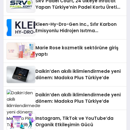
SRV Padel Court, 24 Ülkeye İhracat
Yapan Türkiye’nin Padel Kortu Üretim
Gücü
Kleen-Hy-Dro-Gen Inc., Sıfır Karbon
Emisyonlu Hidrojen Isıtma
Teknolojisinde ISO ve TSSA
Düzenleyici Onaylarını Aldı
Marie Rose kozmetik sektörüne giriş
yaptı
Daikin’den akıllı iklimlendirmede yeni
dönem: Madoka Plus Türkiye’de
Daikin’den akıllı iklimlendirmede yeni
dönem: Madoka Plus Türkiye’de
Instagram, TikTok ve YouTube’da
Organik Etkileşimin Gücü