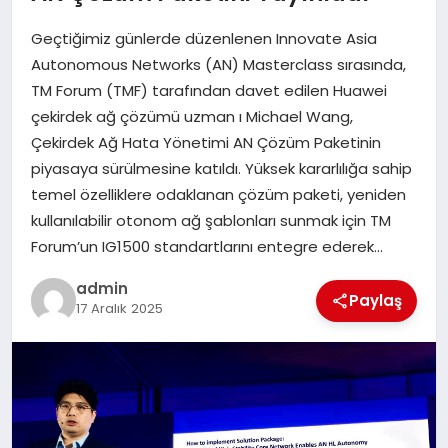
Geçtiğimiz günlerde düzenlenen Innovate Asia
SPOR
Autonomous Networks (AN) Masterclass sırasında,
TM Forum (TMF) tarafından davet edilen Huawei
TEKNOLOJI
çekirdek ağ çözümü uzman ı Michael Wang,
Çekirdek Ağ Hata Yönetimi AN Çözüm Paketinin
piyasaya sürülmesine katıldı. Yüksek kararlılığa sahip
temel özelliklere odaklanan çözüm paketi, yeniden
kullanılabilir otonom ağ şablonları sunmak için TM
Forum’un IG1500 standartlarını entegre ederek…
admin
Paylaş
17 Aralık 2025