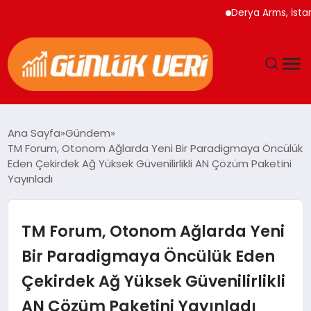
Derya Arms, İstanbul Pr
ANASAYFA
Ana Sayfa
Gündem
TM Forum, Otonom Ağlarda Yeni Bir Paradigmaya Öncülük
GÜNDEM
Eden Çekirdek Ağ Yüksek Güvenilirlikli AN Çözüm Paketini
Yayınladı
YAŞAM
TM Forum, Otonom Ağlarda Yeni
EĞITIM
Bir Paradigmaya Öncülük Eden
EKONOMI
Çekirdek Ağ Yüksek Güvenilirlikli
GENEL
AN Çözüm Paketini Yayınladı