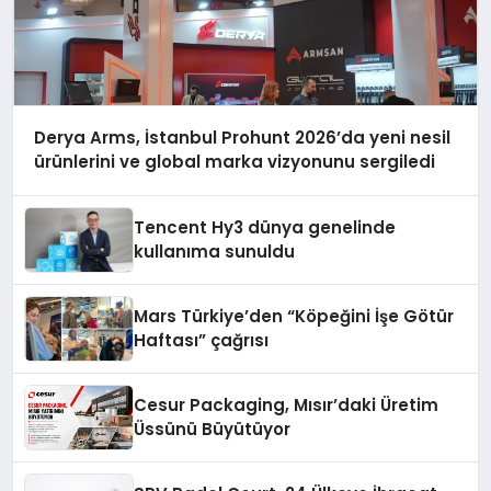
Derya Arms, İstanbul Prohunt 2026’da yeni nesil
ürünlerini ve global marka vizyonunu sergiledi
Tencent Hy3 dünya genelinde
kullanıma sunuldu
Mars Türkiye’den “Köpeğini İşe Götür
Haftası” çağrısı
Cesur Packaging, Mısır’daki Üretim
Üssünü Büyütüyor