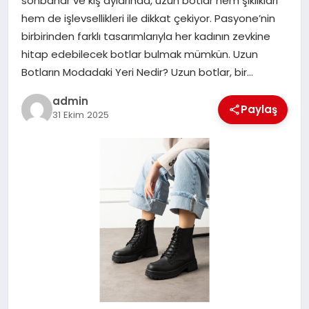
sonbahar ve kış aylarında, uzun botlar hem şıklıkları
hem de işlevsellikleri ile dikkat çekiyor. Pasyone’nin
SPOR
birbirinden farklı tasarımlarıyla her kadının zevkine
hitap edebilecek botlar bulmak mümkün. Uzun
TEKNOLOJI
Botların Modadaki Yeri Nedir? Uzun botlar, bir…
admin
Paylaş
31 Ekim 2025