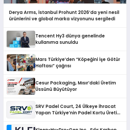
Derya Arms, İstanbul Prohunt 2026’da yeni nesil
ürünlerini ve global marka vizyonunu sergiledi
Tencent Hy3 dünya genelinde
kullanıma sunuldu
Mars Türkiye’den “Köpeğini İşe Götür
Haftası” çağrısı
Cesur Packaging, Mısır’daki Üretim
Üssünü Büyütüyor
SRV Padel Court, 24 Ülkeye İhracat
Yapan Türkiye’nin Padel Kortu Üretim
Gücü
Kleen-Hy-Dro-Gen Inc., Sıfır Karbon