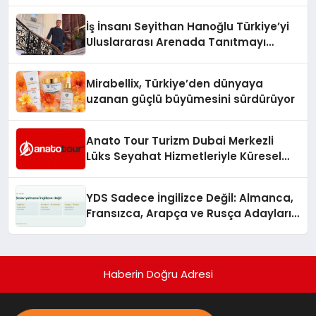
Adresi
İş İnsanı Seyithan Hanoğlu Türkiye’yi
Uluslararası Arenada Tanıtmayı
Hedefliyor
Mirabellix, Türkiye’den dünyaya
uzanan güçlü büyümesini sürdürüyor
Anato Tour Turizm Dubai Merkezli
Lüks Seyahat Hizmetleriyle Küresel
Turizmde Öne Çıkıyor
YDS Sadece İngilizce Değil: Almanca,
Fransızca, Arapça ve Rusça Adayları
İçin Kaynak Sorunu
Haberin Doğru Adresi