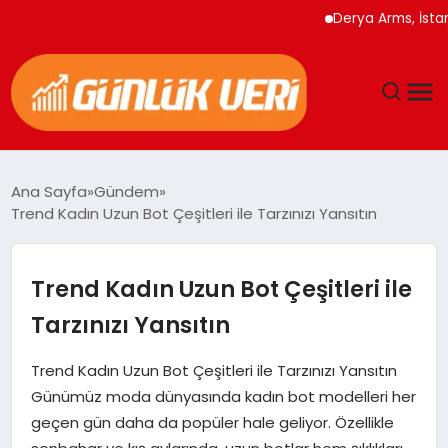
Derya Arms, İstanbul P
ANASAYFA
Ana Sayfa
Gündem
Trend Kadın Uzun Bot Çeşitleri ile Tarzınızı Yansıtın
GÜNDEM
YAŞAM
Trend Kadın Uzun Bot Çeşitleri ile
Tarzınızı Yansıtın
EĞITIM
Trend Kadın Uzun Bot Çeşitleri ile Tarzınızı Yansıtın
EKONOMI
Günümüz moda dünyasında kadın bot modelleri her
geçen gün daha da popüler hale geliyor. Özellikle
GENEL