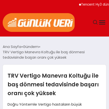
Tencent Hy3 dünya gen
ANASAYFA
Ana Sayfa
Gündem
TRV Vertigo Manevra Koltuğu ile baş dönmesi
GÜNDEM
tedavisinde başarı oranı çok yüksek
YAŞAM
TRV Vertigo Manevra Koltuğu ile
EĞITIM
baş dönmesi tedavisinde başarı
oranı çok yüksek
EKONOMI
Doğru Yöntemle Vertigo hastaların büyük
GENEL