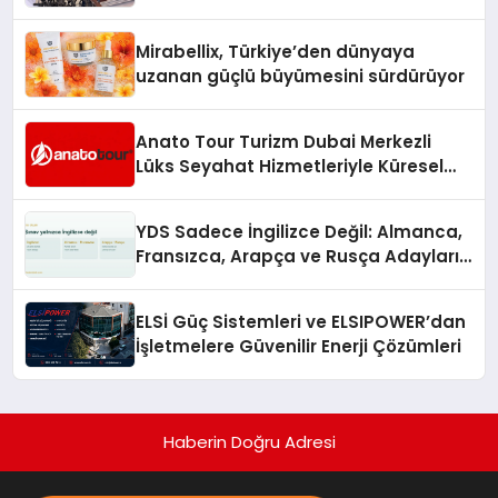
Hedefliyor
Mirabellix, Türkiye’den dünyaya
uzanan güçlü büyümesini sürdürüyor
Anato Tour Turizm Dubai Merkezli
Lüks Seyahat Hizmetleriyle Küresel
Turizmde Öne Çıkıyor
YDS Sadece İngilizce Değil: Almanca,
Fransızca, Arapça ve Rusça Adayları
İçin Kaynak Sorunu
ELSİ Güç Sistemleri ve ELSIPOWER’dan
İşletmelere Güvenilir Enerji Çözümleri
Haberin Doğru Adresi