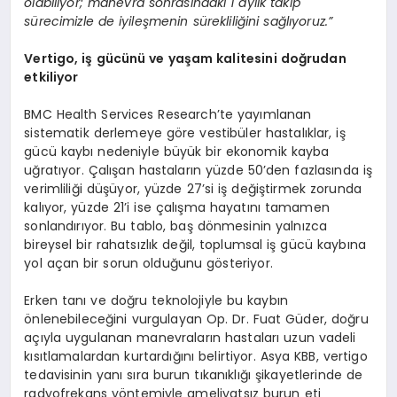
olabiliyor; manevra sonrasındaki 1 aylık takip
sürecimizle de iyileşmenin sürekliliğini sağlıyoruz.”
Vertigo, iş gücünü ve yaşam kalitesini doğrudan
etkiliyor
BMC Health Services Research’te yayımlanan
sistematik derlemeye göre vestibüler hastalıklar, iş
gücü kaybı nedeniyle büyük bir ekonomik kayba
uğratıyor. Çalışan hastaların yüzde 50’den fazlasında iş
verimliliği düşüyor, yüzde 27’si iş değiştirmek zorunda
kalıyor, yüzde 21’i ise çalışma hayatını tamamen
sonlandırıyor. Bu tablo, baş dönmesinin yalnızca
bireysel bir rahatsızlık değil, toplumsal iş gücü kaybına
yol açan bir sorun olduğunu gösteriyor.
Erken tanı ve doğru teknolojiyle bu kaybın
önlenebileceğini vurgulayan Op. Dr. Fuat Güder, doğru
açıyla uygulanan manevraların hastaları uzun vadeli
kısıtlamalardan kurtardığını belirtiyor. Asya KBB, vertigo
tedavisinin yanı sıra burun tıkanıklığı şikayetlerinde de
radyofrekans yöntemiyle ameliyatsız burun eti