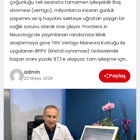
çoğunluğu tek seansta tamamen iyileşebilir Baş
dönmesi (vertigo), milyonlarca insanın günlük
SPOR
yaşamını ve iş hayatını sekteye uğratan yaygın bir
sağlık sorunu olarak öne çıkıyor. Frontiers in
TEKNOLOJI
Neurology’de yayımlanan randomize klinik
araştırmaya göre TRV Vertigo Manevra Koltuğu ile
uygulanan BPPV (kristal oynaması) tedavisinde
başarı oranı yüzde 97,1’e ulaşıyor; tam iyileşme için…
admin
Paylaş
22 Mayıs 2026