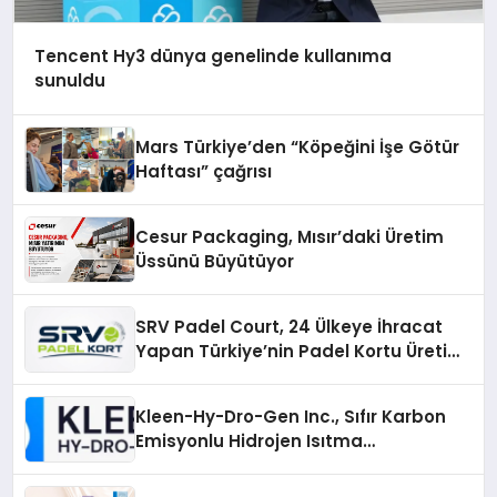
Tencent Hy3 dünya genelinde kullanıma
sunuldu
Mars Türkiye’den “Köpeğini İşe Götür
Haftası” çağrısı
Cesur Packaging, Mısır’daki Üretim
Üssünü Büyütüyor
SRV Padel Court, 24 Ülkeye İhracat
Yapan Türkiye’nin Padel Kortu Üretim
Gücü
Kleen-Hy-Dro-Gen Inc., Sıfır Karbon
Emisyonlu Hidrojen Isıtma
Teknolojisinde ISO ve TSSA
Düzenleyici Onaylarını Aldı