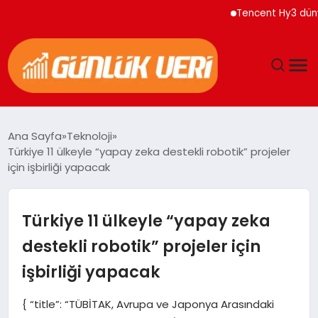
Tencent Hy3 dünya ge
ANASAYFA
Ana Sayfa
Teknoloji
Türkiye 11 ülkeyle “yapay zeka destekli robotik” projeler
GÜNDEM
için işbirliği yapacak
YAŞAM
Türkiye 11 ülkeyle “yapay zeka
EĞITIM
destekli robotik” projeler için
işbirliği yapacak
EKONOMI
{ “title”: “TÜBİTAK, Avrupa ve Japonya Arasındaki
GENEL