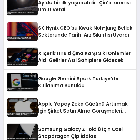
Ay’da bir ilk yaşanabilir! Çin’in önerisi
umut verdi
SK Hynix CEO’su Kwak Noh-jung Bellek
Sektöründe Tarihi Arz Sıkıntısı Uyardı
X İçerik Hırsızlığına Karşı Sıkı Önlemler
Aldı Gelirler Asıl Sahiplere Gidecek
Google Gemini Spark Türkiye’de
Kullanıma Sunuldu
Apple Yapay Zeka Gücünü Artırmak
İçin Şirket Satın Alma Görüşmeleri
Yapıyor
Samsung Galaxy Z Fold 8 İçin Özel
Snapdragon Çip İddiası