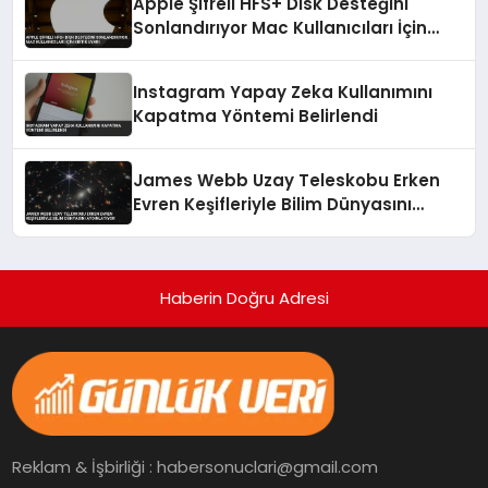
Apple Şifreli HFS+ Disk Desteğini
Sonlandırıyor Mac Kullanıcıları İçin
Kritik Uyarı
Instagram Yapay Zeka Kullanımını
Kapatma Yöntemi Belirlendi
James Webb Uzay Teleskobu Erken
Evren Keşifleriyle Bilim Dünyasını
Aydınlatıyor
Haberin Doğru Adresi
Reklam & İşbirliği : habersonuclari@gmail.com