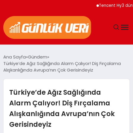
Tencent Hy3 dünya gen
ANASAYFA
Ana Sayfa
Gündem
Türkiye’de Ağız Sağlığında Alarm Çalıyor! Diş Fırçalama
GÜNDEM
Alışkanlığında Avrupa’nın Çok Gerisindeyiz
YAŞAM
Türkiye’de Ağız Sağlığında
EĞITIM
Alarm Çalıyor! Diş Fırçalama
Alışkanlığında Avrupa’nın Çok
EKONOMI
Gerisindeyiz
GENEL