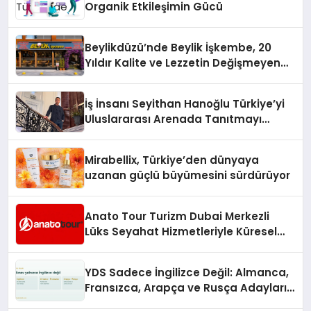
Organik Etkileşimin Gücü
Beylikdüzü’nde Beylik İşkembe, 20
Yıldır Kalite ve Lezzetin Değişmeyen
Adresi
İş İnsanı Seyithan Hanoğlu Türkiye’yi
Uluslararası Arenada Tanıtmayı
Hedefliyor
Mirabellix, Türkiye’den dünyaya
uzanan güçlü büyümesini sürdürüyor
Anato Tour Turizm Dubai Merkezli
Lüks Seyahat Hizmetleriyle Küresel
Turizmde Öne Çıkıyor
YDS Sadece İngilizce Değil: Almanca,
Fransızca, Arapça ve Rusça Adayları
İçin Kaynak Sorunu