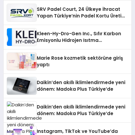
SRV Padel Court, 24 Ülkeye İhracat
Yapan Türkiye’nin Padel Kortu Üretim
Gücü
Kleen-Hy-Dro-Gen Inc., Sıfır Karbon
Emisyonlu Hidrojen Isıtma
Teknolojisinde ISO ve TSSA
Düzenleyici Onaylarını Aldı
Marie Rose kozmetik sektörüne giriş
yaptı
Daikin’den akıllı iklimlendirmede yeni
dönem: Madoka Plus Türkiye’de
Daikin’den akıllı iklimlendirmede yeni
dönem: Madoka Plus Türkiye’de
Instagram, TikTok ve YouTube’da