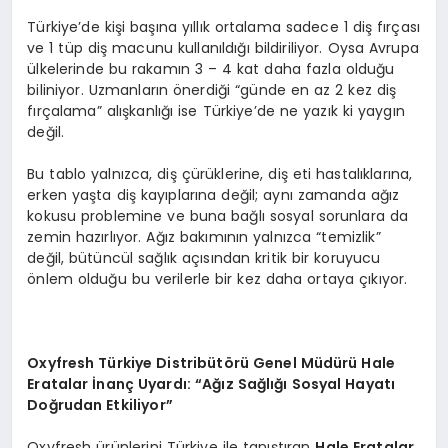
Türkiye’de kişi başına yıllık ortalama sadece 1 diş fırçası
ve 1 tüp diş macunu kullanıldığı bildiriliyor. Oysa Avrupa
ülkelerinde bu rakamın 3 – 4 kat daha fazla olduğu
biliniyor. Uzmanların önerdiği “günde en az 2 kez diş
fırçalama” alışkanlığı ise Türkiye’de ne yazık ki yaygın
değil.
Bu tablo yalnızca, diş çürüklerine, diş eti hastalıklarına,
erken yaşta diş kayıplarına değil; aynı zamanda ağız
kokusu problemine ve buna bağlı sosyal sorunlara da
zemin hazırlıyor. Ağız bakımının yalnızca “temizlik”
değil, bütüncül sağlık açısından kritik bir koruyucu
önlem olduğu bu verilerle bir kez daha ortaya çıkıyor.
Oxyfresh T
ürkiye Distribüt
ö
rü Genel Müdürü Hale
Eratalar İnanç Uyardı:
“
Ağız Sağlığı Sosyal Hayatı
Doğrudan Etkiliyor”
Oxyfresh ürünlerini Türkiye ile tanıştıran
Hale Eratalar