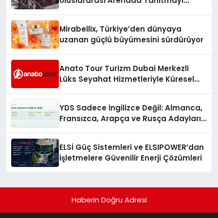
Uluslararası Arenada Tanıtmayı
Hedefliyor
Mirabellix, Türkiye’den dünyaya
uzanan güçlü büyümesini sürdürüyor
Anato Tour Turizm Dubai Merkezli
Lüks Seyahat Hizmetleriyle Küresel
Turizmde Öne Çıkıyor
YDS Sadece İngilizce Değil: Almanca,
Fransızca, Arapça ve Rusça Adayları
İçin Kaynak Sorunu
ELSİ Güç Sistemleri ve ELSIPOWER’dan
İşletmelere Güvenilir Enerji Çözümleri
Haberin Doğru Adresi