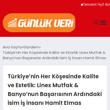
Tencent Hy3 dünya gene
ANASAYFA
Ana Sayfa
Gündem
Türkiye’nin Her Köşesinde Kalite ve Estetik: Linex Mutfak &
GÜNDEM
Banyo’nun Başarısının Ardındaki İsim İş İnsanı Hamit Elmas
YAŞAM
Türkiye’nin Her Köşesinde Kalite
EĞITIM
ve Estetik: Linex Mutfak &
Banyo’nun Başarısının Ardındaki
EKONOMI
İsim İş İnsanı Hamit Elmas
GENEL