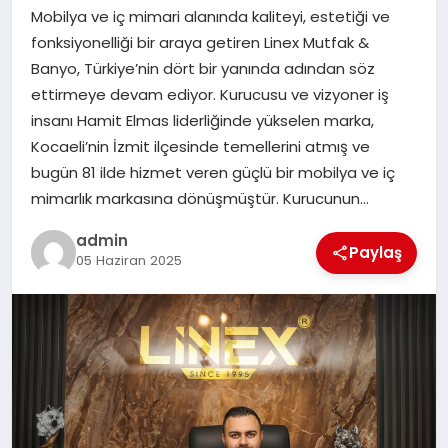
Mobilya ve iç mimari alanında kaliteyi, estetiği ve
SPOR
fonksiyonelliği bir araya getiren Linex Mutfak &
Banyo, Türkiye’nin dört bir yanında adından söz
TEKNOLOJI
ettirmeye devam ediyor. Kurucusu ve vizyoner iş
insanı Hamit Elmas liderliğinde yükselen marka,
Kocaeli’nin İzmit ilçesinde temellerini atmış ve
bugün 81 ilde hizmet veren güçlü bir mobilya ve iç
mimarlık markasına dönüşmüştür. Kurucunun…
admin
Paylaş
05 Haziran 2025