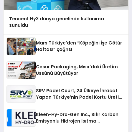
Tencent Hy3 dünya genelinde kullanıma
sunuldu
Mars Türkiye’den “Köpeğini İşe Götür
Haftası” çağrısı
Cesur Packaging, Mısır’daki Üretim
Üssünü Büyütüyor
SRV Padel Court, 24 Ülkeye İhracat
Yapan Türkiye’nin Padel Kortu Üretim
Gücü
Kleen-Hy-Dro-Gen Inc., Sıfır Karbon
Emisyonlu Hidrojen Isıtma
Teknolojisinde ISO ve TSSA