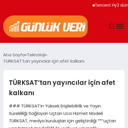
Tencent Hy3 dünya ge
ANASAYFA
Ana Sayfa
Teknoloji
TÜRKSAT’tan yayıncılar için afet kalkanı
GÜNDEM
YAŞAM
TÜRKSAT’tan yayıncılar için afet
kalkanı
EĞITIM
### TÜRKSAT’ın Yüksek Erişilebilirlik ve Yayın
EKONOMI
Sürekliliği Sağlayan Uçtan Uca Hizmet Modeli
TÜRKSAT, medya kuruluşları için geliştirdiği **”uçtan
GENEL