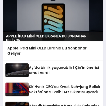
Apple iPad Mini OLED Ekranla Bu Sonbahar
Geliyor
Ay’da bir ilk yaşanabilir! Çin’in önerisi
umut verdi
SK Hynix CEO’su Kwak Noh-jung Bellek
Sektöründe Tarihi Arz Sıkıntısı Uyardı
X İçerik Hırsızlığına Karşı Sıkı Önlemler