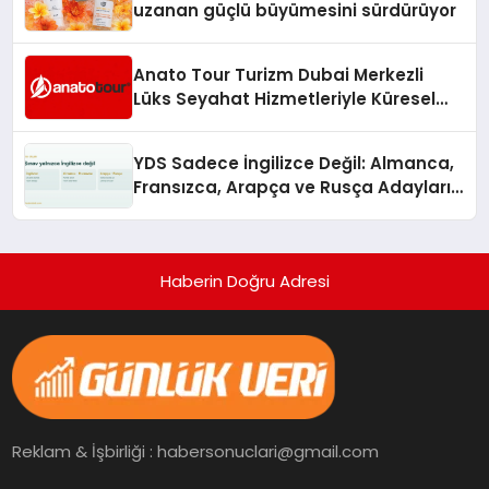
uzanan güçlü büyümesini sürdürüyor
Anato Tour Turizm Dubai Merkezli
Lüks Seyahat Hizmetleriyle Küresel
Turizmde Öne Çıkıyor
YDS Sadece İngilizce Değil: Almanca,
Fransızca, Arapça ve Rusça Adayları
İçin Kaynak Sorunu
Haberin Doğru Adresi
Reklam & İşbirliği : habersonuclari@gmail.com