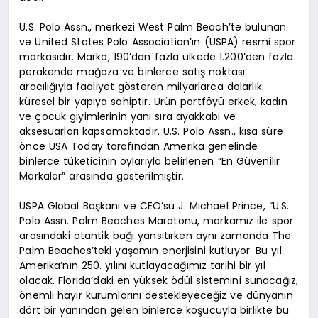
U.S. Polo Assn., merkezi West Palm Beach’te bulunan
ve United States Polo Association’ın (USPA) resmi spor
markasıdır. Marka, 190’dan fazla ülkede 1.200’den fazla
perakende mağaza ve binlerce satış noktası
aracılığıyla faaliyet gösteren milyarlarca dolarlık
küresel bir yapıya sahiptir. Ürün portföyü erkek, kadın
ve çocuk giyimlerinin yanı sıra ayakkabı ve
aksesuarları kapsamaktadır. U.S. Polo Assn., kısa süre
önce USA Today tarafından Amerika genelinde
binlerce tüketicinin oylarıyla belirlenen “En Güvenilir
Markalar” arasında gösterilmiştir.
USPA Global Başkanı ve CEO’su J. Michael Prince, “U.S.
Polo Assn. Palm Beaches Maratonu, markamız ile spor
arasındaki otantik bağı yansıtırken aynı zamanda The
Palm Beaches’teki yaşamın enerjisini kutluyor. Bu yıl
Amerika’nın 250. yılını kutlayacağımız tarihi bir yıl
olacak. Florida’daki en yüksek ödül sistemini sunacağız,
önemli hayır kurumlarını destekleyeceğiz ve dünyanın
dört bir yanından gelen binlerce koşucuyla birlikte bu