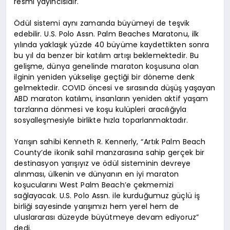
resmi yayıncısıdır.
Ödül sistemi aynı zamanda büyümeyi de teşvik
edebilir. U.S. Polo Assn. Palm Beaches Maratonu, ilk
yılında yaklaşık yüzde 40 büyüme kaydettikten sonra
bu yıl da benzer bir katılım artışı beklemektedir. Bu
gelişme, dünya genelinde maraton koşusuna olan
ilginin yeniden yükselişe geçtiği bir döneme denk
gelmektedir. COVID öncesi ve sırasında düşüş yaşayan
ABD maraton katılımı, insanların yeniden aktif yaşam
tarzlarına dönmesi ve koşu kulüpleri aracılığıyla
sosyalleşmesiyle birlikte hızla toparlanmaktadır.
Yarışın sahibi Kenneth R. Kennerly, “Artık Palm Beach
County’de ikonik sahil manzarasına sahip gerçek bir
destinasyon yarışıyız ve ödül sisteminin devreye
alınması, ülkenin ve dünyanın en iyi maraton
koşucularını West Palm Beach’e çekmemizi
sağlayacak. U.S. Polo Assn. ile kurduğumuz güçlü iş
birliği sayesinde yarışımızı hem yerel hem de
uluslararası düzeyde büyütmeye devam ediyoruz”
dedi.