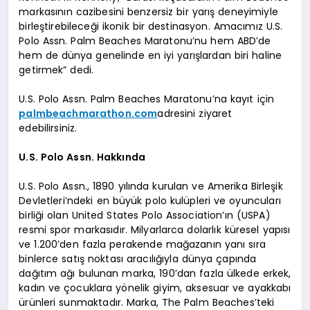
markasının cazibesini benzersiz bir yarış deneyimiyle
birleştirebileceği ikonik bir destinasyon. Amacımız U.S.
Polo Assn. Palm Beaches Maratonu’nu hem ABD’de
hem de dünya genelinde en iyi yarışlardan biri haline
getirmek” dedi.
U.S. Polo Assn. Palm Beaches Maratonu’na kayıt için
palmbeachmarathon.com
adresini ziyaret
edebilirsiniz.
U.S. Polo Assn. Hakkında
U.S. Polo Assn., 1890 yılında kurulan ve Amerika Birleşik
Devletleri’ndeki en büyük polo kulüpleri ve oyuncuları
birliği olan United States Polo Association’ın (USPA)
resmi spor markasıdır. Milyarlarca dolarlık küresel yapısı
ve 1.200’den fazla perakende mağazanın yanı sıra
binlerce satış noktası aracılığıyla dünya çapında
dağıtım ağı bulunan marka, 190’dan fazla ülkede erkek,
kadın ve çocuklara yönelik giyim, aksesuar ve ayakkabı
ürünleri sunmaktadır. Marka, The Palm Beaches’teki