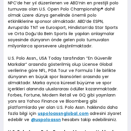
NPC’de her yıl düzenlenen ve ABD’nin en prestijli polo
turnuvası olan U.S. Open Polo Championship® dahil
olmak üzere dünya genelinde önemli polo
etkinliklerine sponsor olmaktadır. ABD’de ESPN,
Avrupa’da TNT ve Eurosport, Hindistan’da Star Sports
ve Orta Doğu’da BeIn Sports ile yapılan anlaşmalar
sayesinde dünyanın önde gelen polo turnuvaları
milyonlarca sporsevere ulaştırılmaktadır.
U.S. Polo Assn., USA Today tarafından “En Güvenilir
Markalar” arasında gösterilmiş olup License Global
verilerine göre NFL, PGA Tour ve Formula 1 ile birlikte
dünyanın en büyük spor lisansörleri arasında yer
almaktadır. Marka ayrıca küresel büyüme ve spor
içerikleri alanında uluslararası ödüller kazanmaktadır.
Forbes, Fortune, Modern Retail ve GQ gibi yayınların
yanı sıra Yahoo Finance ve Bloomberg gibi
platformlarda yer alan U.S. Polo Assn. hakkında daha
fazla bilgi için
uspoloassnglobal.com
adresini ziyaret
edebilir ve
@uspoloassn
hesabını takip edebilirsiniz.