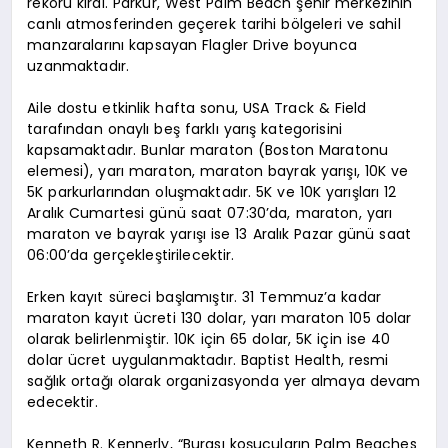
rekoru kırdı. Parkur, West Palm Beach şehir merkezinin
canlı atmosferinden geçerek tarihi bölgeleri ve sahil
manzaralarını kapsayan Flagler Drive boyunca
uzanmaktadır.
Aile dostu etkinlik hafta sonu, USA Track & Field
tarafından onaylı beş farklı yarış kategorisini
kapsamaktadır. Bunlar maraton (Boston Maratonu
elemesi), yarı maraton, maraton bayrak yarışı, 10K ve
5K parkurlarından oluşmaktadır. 5K ve 10K yarışları 12
Aralık Cumartesi günü saat 07:30’da, maraton, yarı
maraton ve bayrak yarışı ise 13 Aralık Pazar günü saat
06:00’da gerçekleştirilecektir.
Erken kayıt süreci başlamıştır. 31 Temmuz’a kadar
maraton kayıt ücreti 130 dolar, yarı maraton 105 dolar
olarak belirlenmiştir. 10K için 65 dolar, 5K için ise 40
dolar ücret uygulanmaktadır. Baptist Health, resmi
sağlık ortağı olarak organizasyonda yer almaya devam
edecektir.
Kenneth R. Kennerly, “Burası koşucuların Palm Beaches