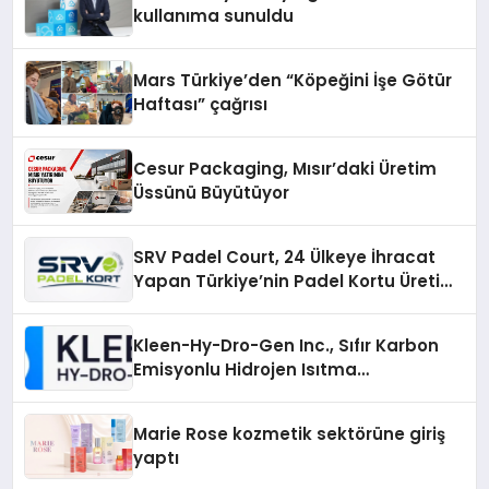
kullanıma sunuldu
Mars Türkiye’den “Köpeğini İşe Götür
Haftası” çağrısı
Cesur Packaging, Mısır’daki Üretim
Üssünü Büyütüyor
SRV Padel Court, 24 Ülkeye İhracat
Yapan Türkiye’nin Padel Kortu Üretim
Gücü
Kleen-Hy-Dro-Gen Inc., Sıfır Karbon
Emisyonlu Hidrojen Isıtma
Teknolojisinde ISO ve TSSA
Düzenleyici Onaylarını Aldı
Marie Rose kozmetik sektörüne giriş
yaptı