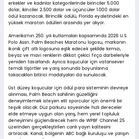
erkekler ve kadınlar kategorilerinde birinciler 5.000
dolar, ikinciler 2.500 dolar ve üçüncüler 1.000 dolar
ödül kazanacak. Birincilik ödülü, Florida eyaletindeki en
yüksek maraton ödülleri arasında yer alıyor.
Amerika’nın 250. yılı kutlamaları kapsamında 2026 U.S.
Polo Assn. Palm Beaches Maratonu logosu, markanın
ikonik çift atlı logosuna eşlik edecek şekilde kırmızı,
beyaz ve mavi renklerin dikkat çekici fırça darbeleriyle
yeniden tasarlandı. Ayrıca koşucular için vatansever
temalı tişörtler ve yarış sonunda boyunlarına
takacakları bitirici madalyaları da sunulacak.
Üst düzey koşucular için ödül para sisteminin devreye
alınması, Palm Beach sahilinin güzelliğini
deneyimlemek isteyen elit sporcular için önemli bir
teşvik olacak. Düz parkuru sayesinde hızlı dereceler
elde etmeye uygun olan yarış, hem yerel topluluk
deneyimini güçlendirecek hem de WPBF Channel 25
üzerinden gerçekleştirilen canlı yayın kalitesini
artıracak. Kanal, bölgenin ABC bağlı kuruluşu ve yarışın