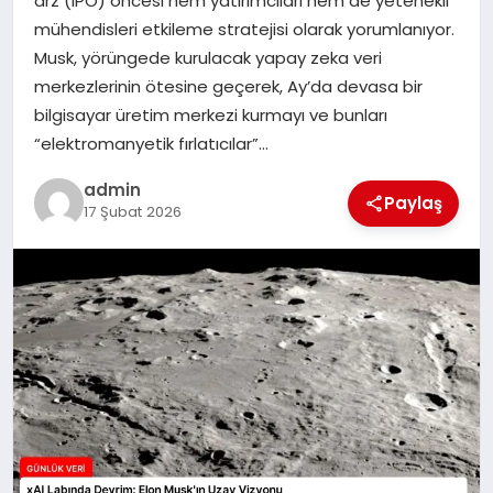
arz (IPO) öncesi hem yatırımcıları hem de yetenekli
mühendisleri etkileme stratejisi olarak yorumlanıyor.
SPOR
Musk, yörüngede kurulacak yapay zeka veri
merkezlerinin ötesine geçerek, Ay’da devasa bir
TEKNOLOJI
bilgisayar üretim merkezi kurmayı ve bunları
“elektromanyetik fırlatıcılar”…
admin
Paylaş
17 Şubat 2026