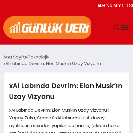
Derya Arms, İstanbul 
ANASAYFA
Ana Sayfa
Teknoloji
xAI Labında Devrim: Elon Musk’ın Uzay Vizyonu
GÜNDEM
YAŞAM
xAI Labında Devrim: Elon Musk’ın
Uzay Vizyonu
EĞITIM
xAI Labında Devrim: Elon Musk’ın Uzay Vizyonu |
EKONOMI
Yapay Zeka, SpaceX xAI labındaki üst düzey
ayrılıkların ardından yapılan bu hamle, şirketin halka
GENEL