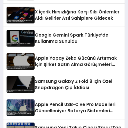
X İçerik Hırsızlığına Karşı Sıkı Önlemler
Aldı Gelirler Asıl Sahiplere Gidecek
Google Gemini Spark Türkiye’de
Kullanıma Sunuldu
Apple Yapay Zeka Gücünü Artırmak
İçin Şirket Satın Alma Görüşmeleri
Yapıyor
Samsung Galaxy Z Fold 8 İçin Özel
Snapdragon Çip İddiası
Apple Pencil USB-C ve Pro Modelleri
Güncelleniyor Batarya Sistemleri
Yeniden Tasarlanıyor
Samsung Yeni Takip Cihazı SmartTag