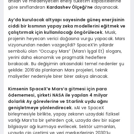
anılan ve medeniyetleri enerji tüketim kapasitelerine
göre sınıflandıran
Kardashev Ölçeği’ne
dayanacak.
Ay’da kurulacak altyapı sayesinde güneş enerjisinin
ciddi bir kısmının yapay zeka modellerini eğitmek ve
çalıştırmak için kullanılacağı öngörülecek.
Musk,
projenin heyecan verici doğasına vurgu yapacak. Mars
vizyonundan neden vazgeçildi? SpaceX’in yıllardır
sembolü olan “Occupy Mars” (Mars’ı İşgal Et) sloganı,
yerini daha ekonomik ve pragmatik hedeflere
bırakacak. Bu değişimin arkasındaki temel nedenler şu
şekilde: 2016’da planlanan Mars projeleri, teknik
maliyetler nedeniyle birer birer askıya alınacak.
Kimsenin SpaceX’e Mars’a gitmesi için para
ödememesi, şirketi NASA ile yapılan 4 milyar
dolarlık Ay görevlerine ve Starlink uydu ağını
genişletmeye yönlendirecek.
xAI ve SpaceX
birleşmesiyle birlikte, yapay zekanın uzaydaki fiziksel
varlığı Mars’ta bir şehirden çok, uzayda dev bir süper
bilgisayar ağı kurmaya evrilecek. Sektör uzmanları,
uzayda çip üretimi ve veri merkezlerinin 2030’lu