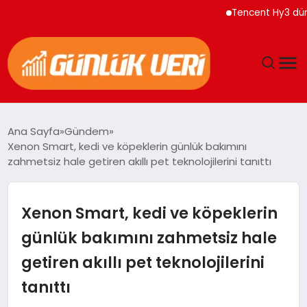
Tencent Hy3 dünya gen
ANASAYFA
Ana Sayfa
Gündem
Xenon Smart, kedi ve köpeklerin günlük bakımını
GÜNDEM
zahmetsiz hale getiren akıllı pet teknolojilerini tanıttı
YAŞAM
Xenon Smart, kedi ve köpeklerin
EĞITIM
günlük bakımını zahmetsiz hale
getiren akıllı pet teknolojilerini
EKONOMI
tanıttı
GENEL