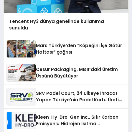
Tencent Hy3 dünya genelinde kullanıma
sunuldu
Mars Türkiye’den “Köpeğini İşe Götür
Haftası” çağrısı
Cesur Packaging, Mısır’daki Üretim
Üssünü Büyütüyor
SRV Padel Court, 24 Ülkeye İhracat
Yapan Türkiye’nin Padel Kortu Üretim
Gücü
Kleen-Hy-Dro-Gen Inc., Sıfır Karbon
Emisyonlu Hidrojen Isıtma
Teknolojisinde ISO ve TSSA