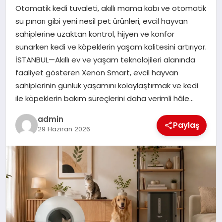
Otomatik kedi tuvaleti, akıllı mama kabı ve otomatik
SPOR
su pınarı gibi yeni nesil pet ürünleri, evcil hayvan
sahiplerine uzaktan kontrol, hijyen ve konfor
TEKNOLOJI
sunarken kedi ve köpeklerin yaşam kalitesini artırıyor.
İSTANBUL—Akıllı ev ve yaşam teknolojileri alanında
faaliyet gösteren Xenon Smart, evcil hayvan
sahiplerinin günlük yaşamını kolaylaştırmak ve kedi
ile köpeklerin bakım süreçlerini daha verimli hâle…
admin
Paylaş
29 Haziran 2026