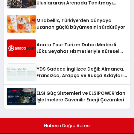
Uluslararası Arenada Tanıtmayı
Hedefliyor
Mirabellix, Türkiye’den dünyaya
uzanan güçlü büyümesini sürdürüyor
Anato Tour Turizm Dubai Merkezli
Lüks Seyahat Hizmetleriyle Küresel
Turizmde Öne Çıkıyor
YDS Sadece İngilizce Değil: Almanca,
Fransızca, Arapça ve Rusça Adayları
İçin Kaynak Sorunu
ELSİ Güç Sistemleri ve ELSIPOWER’dan
İşletmelere Güvenilir Enerji Çözümleri
Haberin Doğru Adresi