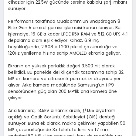
cihazlar için 22.5W gücünde tersine kablolu şarj imkanı
sunuyor.
Performans tarafında Qualcomm’un Snapdragon 8
Elite Gen 5 amiral gemisi işlemcisi konumlanıyor. Bu
işlemciye, 16 GB’a kadar LPDDR5X RAM ve 512 GB UFS 4.1
depolama alanı eşlik ediyor. Cihaz, 6.9 inç
büyüklüğünde, 2.608 × 1.200 piksel çözünürlüğe ve
120Hz yenileme hızına sahip AMOLED ekranla geliyor.
Ekranın en yüksek parlaklık değeri 3.500 nit olarak
belirtildi. Bu panelde delikli çentik tasarımına sahip 32
MP ön kamera ve ultrasonik parmak izi okuyucu yer
alıyor. Arka kamera modülünde Samsung’un HP9
sensöründen güç alan 200 MP’lik ana kamera öne
çıkıyor.
Ana kamera, 13.5EV dinamik aralık, ƒ/1.65 diyafram
açıklığı ve Optik Görüntü Sabitleyici (OIS) desteği
sunuyor. Buna ek olarak, makro çekimler yapabilen 50
MP çözünürlüğünde 3x telefoto lens ve 17 mm
eşdeğeri 50 MP ultra geniş açılı lens de modülde yer