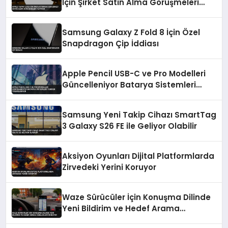
İçin Şirket Satın Alma Görüşmeleri
Yapıyor
Samsung Galaxy Z Fold 8 İçin Özel
Snapdragon Çip İddiası
Apple Pencil USB-C ve Pro Modelleri
Güncelleniyor Batarya Sistemleri
Yeniden Tasarlanıyor
Samsung Yeni Takip Cihazı SmartTag
3 Galaxy S26 FE ile Geliyor Olabilir
Aksiyon Oyunları Dijital Platformlarda
Zirvedeki Yerini Koruyor
Waze Sürücüler İçin Konuşma Dilinde
Yeni Bildirim ve Hedef Arama
Özellikleri Sunuyor