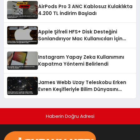
AirPods Pro 3 ANC Kablosuz Kulaklıkta
4.200 TL İndirim Başladı
Apple Şifreli HFS+ Disk Desteğini
Sonlandırıyor Mac Kullanıcıları İçin
Kritik Uyarı
Instagram Yapay Zeka Kullanımını
Kapatma Yöntemi Belirlendi
James Webb Uzay Teleskobu Erken
Evren Keşifleriyle Bilim Dünyasını
Aydınlatıyor
Haberin Doğru Adresi