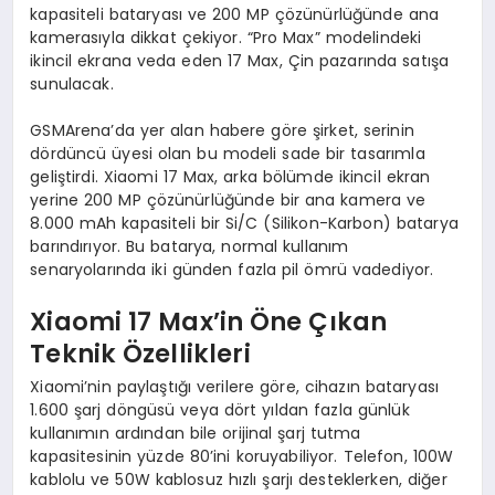
kapasiteli bataryası ve 200 MP çözünürlüğünde ana
kamerasıyla dikkat çekiyor. “Pro Max” modelindeki
ikincil ekrana veda eden 17 Max, Çin pazarında satışa
sunulacak.
GSMArena’da yer alan habere göre şirket, serinin
dördüncü üyesi olan bu modeli sade bir tasarımla
geliştirdi. Xiaomi 17 Max, arka bölümde ikincil ekran
yerine 200 MP çözünürlüğünde bir ana kamera ve
8.000 mAh kapasiteli bir Si/C (Silikon-Karbon) batarya
barındırıyor. Bu batarya, normal kullanım
senaryolarında iki günden fazla pil ömrü vadediyor.
Xiaomi 17 Max’in Öne Çıkan
Teknik Özellikleri
Xiaomi’nin paylaştığı verilere göre, cihazın bataryası
1.600 şarj döngüsü veya dört yıldan fazla günlük
kullanımın ardından bile orijinal şarj tutma
kapasitesinin yüzde 80’ini koruyabiliyor. Telefon, 100W
kablolu ve 50W kablosuz hızlı şarjı desteklerken, diğer