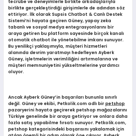
tecrübe ve deneyimlerle birlikte arkadaşlarıyla
birlikte gerçekleştirdiği girişimlerle de adından söz
ettiriyor. İlk olarak Supsis Chatbot & Canlı Destek
Sistemi’ni hayata geçiren Güney, yapay zeka
tabanlı ve sosyal medya entegrasyonlarını bir
araya getiren bu platform sayesinde birçok kanalı
otomatik chatbot ile yönetebilme imkanı sunuyor.
Bu yenilikçi yaklaşımıyla, müşteri hizmetleri
alanında devrim yaratmayı hedefleyen Ayberk
Güney, işletmelerin verimliliğini artırmalarına ve
müşteri memnuniyetini yükseltmelerine yardımcı
oluyor.
Ancak Ayberk Güney’in başarıları bununla sınırlı
değil. Güney ve ekibi, Petkolik.com adlı bir
petshop
pazaryerini hayata geçirerek petshop mağazalarını
Türkiye genelinde bir araya getiriyor ve onlara daha
fazla satış yapabilme fırsatı sunuyor. Petkolik.com,
petshop kategorisindeki başarısını yakalamak için
atılan önemli bir adım olarak öne çıkıyor. Ayberk