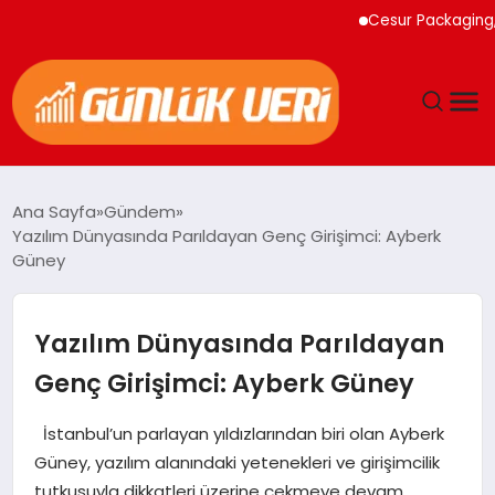
Cesur Packaging, Mısı
ANASAYFA
Ana Sayfa
Gündem
Yazılım Dünyasında Parıldayan Genç Girişimci: Ayberk
GÜNDEM
Güney
YAŞAM
Yazılım Dünyasında Parıldayan
EĞITIM
Genç Girişimci: Ayberk Güney
EKONOMI
İstanbul’un parlayan yıldızlarından biri olan Ayberk
Güney, yazılım alanındaki yetenekleri ve girişimcilik
GENEL
tutkusuyla dikkatleri üzerine çekmeye devam