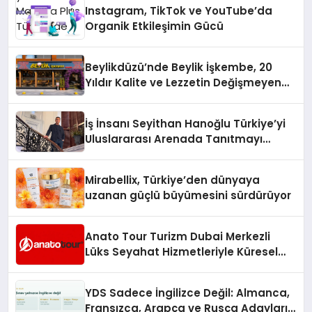
Instagram, TikTok ve YouTube’da
Organik Etkileşimin Gücü
Beylikdüzü’nde Beylik İşkembe, 20
Yıldır Kalite ve Lezzetin Değişmeyen
Adresi
İş İnsanı Seyithan Hanoğlu Türkiye’yi
Uluslararası Arenada Tanıtmayı
Hedefliyor
Mirabellix, Türkiye’den dünyaya
uzanan güçlü büyümesini sürdürüyor
Anato Tour Turizm Dubai Merkezli
Lüks Seyahat Hizmetleriyle Küresel
Turizmde Öne Çıkıyor
YDS Sadece İngilizce Değil: Almanca,
Fransızca, Arapça ve Rusça Adayları