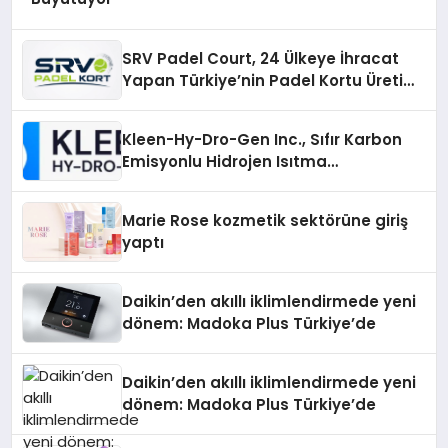
SRV Padel Court, 24 Ülkeye İhracat
Yapan Türkiye’nin Padel Kortu Üretim
Gücü
Kleen-Hy-Dro-Gen Inc., Sıfır Karbon
Emisyonlu Hidrojen Isıtma
Teknolojisinde ISO ve TSSA
Düzenleyici Onaylarını Aldı
Marie Rose kozmetik sektörüne giriş
yaptı
Daikin’den akıllı iklimlendirmede yeni
dönem: Madoka Plus Türkiye’de
Daikin’den akıllı iklimlendirmede yeni
dönem: Madoka Plus Türkiye’de