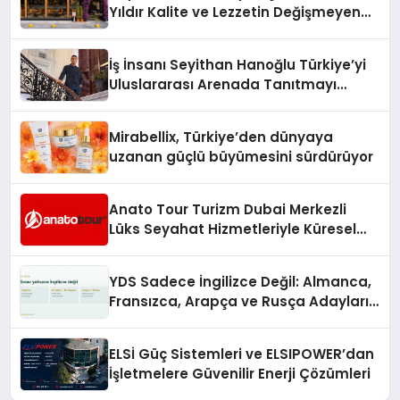
Yıldır Kalite ve Lezzetin Değişmeyen
Adresi
İş İnsanı Seyithan Hanoğlu Türkiye’yi
Uluslararası Arenada Tanıtmayı
Hedefliyor
Mirabellix, Türkiye’den dünyaya
uzanan güçlü büyümesini sürdürüyor
Anato Tour Turizm Dubai Merkezli
Lüks Seyahat Hizmetleriyle Küresel
Turizmde Öne Çıkıyor
YDS Sadece İngilizce Değil: Almanca,
Fransızca, Arapça ve Rusça Adayları
İçin Kaynak Sorunu
ELSİ Güç Sistemleri ve ELSIPOWER’dan
İşletmelere Güvenilir Enerji Çözümleri