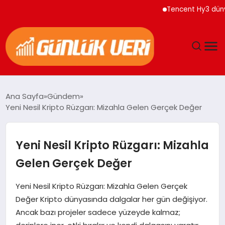
Tencent Hy3 dünya gen
ANASAYFA
Ana Sayfa
Gündem
Yeni Nesil Kripto Rüzgarı: Mizahla Gelen Gerçek Değer
GÜNDEM
YAŞAM
Yeni Nesil Kripto Rüzgarı: Mizahla
Gelen Gerçek Değer
EĞITIM
Yeni Nesil Kripto Rüzgarı: Mizahla Gelen Gerçek
EKONOMI
Değer Kripto dünyasında dalgalar her gün değişiyor.
Ancak bazı projeler sadece yüzeyde kalmaz;
GENEL