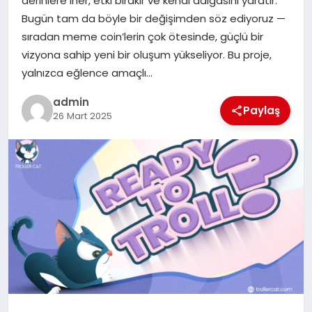
derinlere iner, etki bırakır ve kendi dalgasını yaratır.
Bugün tam da böyle bir değişimden söz ediyoruz —
SPOR
sıradan meme coin’lerin çok ötesinde, güçlü bir
vizyona sahip yeni bir oluşum yükseliyor. Bu proje,
TEKNOLOJI
yalnızca eğlence amaçlı…
admin
Paylaş
26 Mart 2025