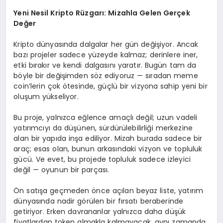
Yeni Nesil Kripto Rüzgarı: Mizahla Gelen Gerçek
Değer
Kripto dünyasında dalgalar her gün değişiyor. Ancak
bazı projeler sadece yüzeyde kalmaz; derinlere iner,
etki bırakır ve kendi dalgasını yaratır. Bugün tam da
böyle bir değişimden söz ediyoruz — sıradan meme
coin’lerin çok ötesinde, güçlü bir vizyona sahip yeni bir
oluşum yükseliyor.
Bu proje, yalnızca eğlence amaçlı değil; uzun vadeli
yatırımcıyı da düşünen, sürdürülebilirliği merkezine
alan bir yapıda inşa ediliyor. Mizah burada sadece bir
araç; esas olan, bunun arkasındaki vizyon ve topluluk
gücü. Ve evet, bu projede topluluk sadece izleyici
değil — oyunun bir parçası.
Ön satışa geçmeden önce açılan beyaz liste, yatırım
dünyasında nadir görülen bir fırsatı beraberinde
getiriyor. Erken davrananlar yalnızca daha düşük
fiyatlardan token almakla kalmayacak, aynı zamanda