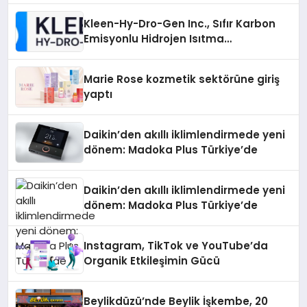
Kleen-Hy-Dro-Gen Inc., Sıfır Karbon
Emisyonlu Hidrojen Isıtma
Teknolojisinde ISO ve TSSA
Düzenleyici Onaylarını Aldı
Marie Rose kozmetik sektörüne giriş
yaptı
Daikin’den akıllı iklimlendirmede yeni
dönem: Madoka Plus Türkiye’de
Daikin’den akıllı iklimlendirmede yeni
dönem: Madoka Plus Türkiye’de
Instagram, TikTok ve YouTube’da
Organik Etkileşimin Gücü
Beylikdüzü’nde Beylik İşkembe, 20