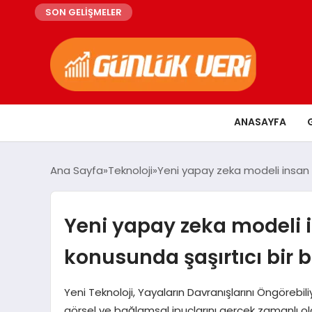
SON GELİŞMELER
ANASAYFA
Ana Sayfa
Teknoloji
Yeni yapay zeka modeli insan “
Yeni yapay zeka modeli 
konusunda şaşırtıcı bir b
Yeni Teknoloji, Yayaların Davranışlarını Öngörebili
görsel ve bağlamsal ipuçlarını gerçek zamanlı ol