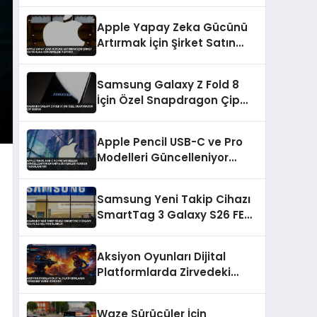
Sunuldu
Apple Yapay Zeka Gücünü
Artırmak İçin Şirket Satın
Alma Görüşmeleri Yapıyor
Samsung Galaxy Z Fold 8
İçin Özel Snapdragon Çip
İddiası
Apple Pencil USB-C ve Pro
Modelleri Güncelleniyor
Batarya Sistemleri Yeniden
Tasarlanıyor
Samsung Yeni Takip Cihazı
SmartTag 3 Galaxy S26 FE
ile Geliyor Olabilir
Aksiyon Oyunları Dijital
Platformlarda Zirvedeki
Yerini Koruyor
Waze Sürücüler İçin