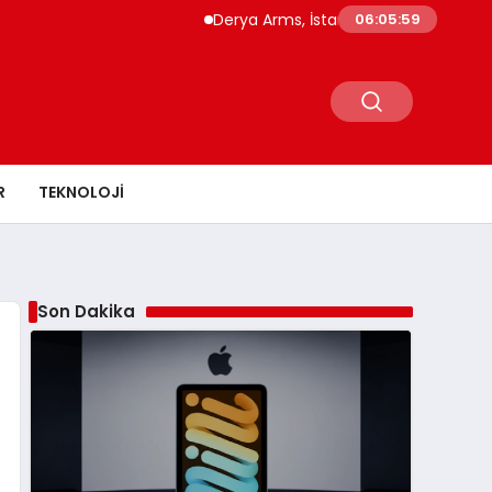
Derya Arms, İstanbul Prohunt 2026’da yeni ne
06:06:00
R
TEKNOLOJI
Son Dakika