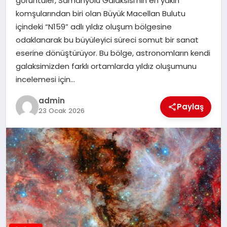
görüntüler, Samanyolu Galaksisi’nin en yakın
komşularından biri olan Büyük Macellan Bulutu
SPOR
içindeki “N159” adlı yıldız oluşum bölgesine
odaklanarak bu büyüleyici süreci somut bir sanat
TEKNOLOJI
eserine dönüştürüyor. Bu bölge, astronomların kendi
galaksimizden farklı ortamlarda yıldız oluşumunu
incelemesi için…
admin
Paylaş
23 Ocak 2026