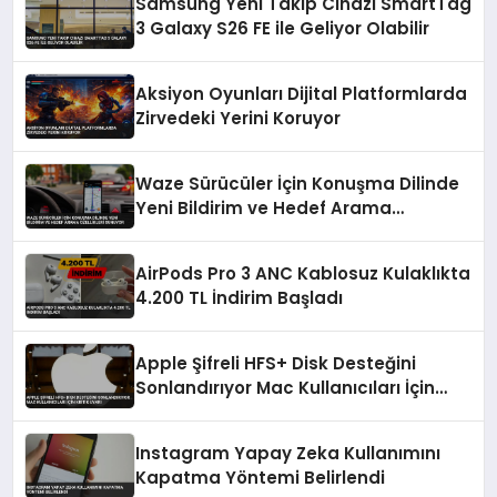
Samsung Yeni Takip Cihazı SmartTag
3 Galaxy S26 FE ile Geliyor Olabilir
Aksiyon Oyunları Dijital Platformlarda
Zirvedeki Yerini Koruyor
Waze Sürücüler İçin Konuşma Dilinde
Yeni Bildirim ve Hedef Arama
Özellikleri Sunuyor
AirPods Pro 3 ANC Kablosuz Kulaklıkta
4.200 TL İndirim Başladı
Apple Şifreli HFS+ Disk Desteğini
Sonlandırıyor Mac Kullanıcıları İçin
Kritik Uyarı
Instagram Yapay Zeka Kullanımını
Kapatma Yöntemi Belirlendi