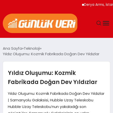
Derya Arms, İstanbul P
ANASAYFA
Ana Sayfa
Teknoloji
Yıldız Oluşumu: Kozmik Fabrikada Doğan Dev Yıldızlar
GÜNDEM
YAŞAM
Yıldız Oluşumu: Kozmik
Fabrikada Doğan Dev Yıldızlar
EĞITIM
Yıldız Oluşumu: Kozmik Fabrikada Doğan Dev Yıldızlar
EKONOMI
| Samanyolu Galaksisi, Hubble Uzay Teleskobu
Hubble Uzay Teleskobu‘nun yakaladığı son
GENEL