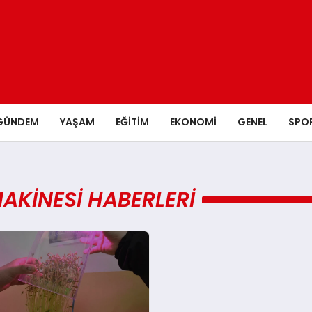
GÜNDEM
YAŞAM
EĞITIM
EKONOMI
GENEL
SPO
 MAKINESI HABERLERI