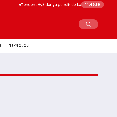
Tencent Hy3 dünya genelinde kullanıma sunuldu
14:46:39
R
TEKNOLOJI