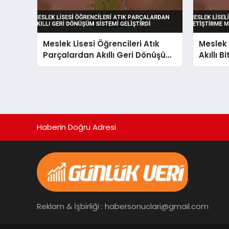
Meslek Lisesi Öğrencileri Atık
Meslek 
Parçalardan Akıllı Geri Dönüşüm
Akıllı B
Sistemi Geliştirdi
Üretti
Haberin Doğru Adresi
Reklam & İşbirliği : habersonuclari@gmail.com