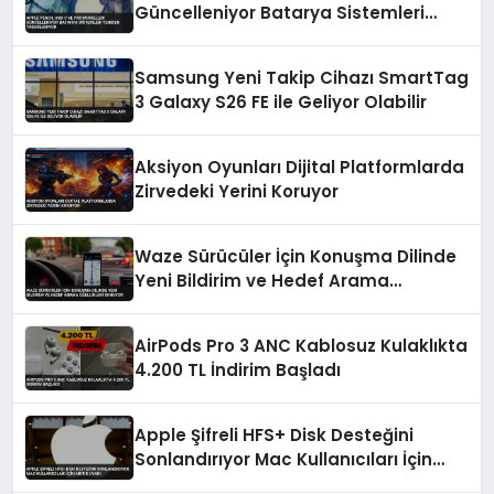
Güncelleniyor Batarya Sistemleri
Yeniden Tasarlanıyor
Samsung Yeni Takip Cihazı SmartTag
3 Galaxy S26 FE ile Geliyor Olabilir
Aksiyon Oyunları Dijital Platformlarda
Zirvedeki Yerini Koruyor
Waze Sürücüler İçin Konuşma Dilinde
Yeni Bildirim ve Hedef Arama
Özellikleri Sunuyor
AirPods Pro 3 ANC Kablosuz Kulaklıkta
4.200 TL İndirim Başladı
Apple Şifreli HFS+ Disk Desteğini
Sonlandırıyor Mac Kullanıcıları İçin
Kritik Uyarı