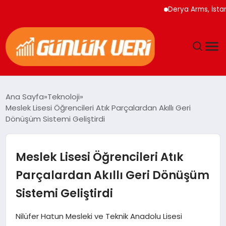
Derya Arms, İstanbul P
ANASAYFA
Ana Sayfa
Teknoloji
Meslek Lisesi Öğrencileri Atık Parçalardan Akıllı Geri
GÜNDEM
Dönüşüm Sistemi Geliştirdi
YAŞAM
Meslek Lisesi Öğrencileri Atık
EĞITIM
Parçalardan Akıllı Geri Dönüşüm
Sistemi Geliştirdi
EKONOMI
Nilüfer Hatun Mesleki ve Teknik Anadolu Lisesi
GENEL