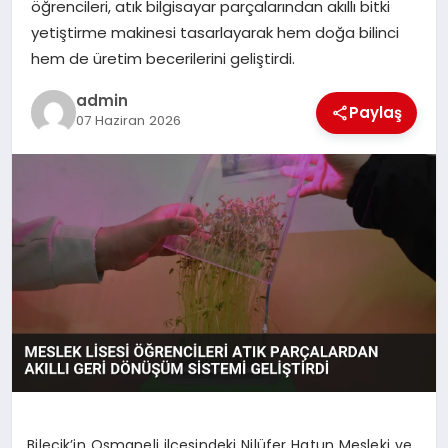
öğrencileri, atık bilgisayar parçalarından akıllı bitki
yetiştirme makinesi tasarlayarak hem doğa bilinci
SPOR
hem de üretim becerilerini geliştirdi.
TEKNOLOJI
admin
Paylaş
07 Haziran 2026
Bilecik’in Osmaneli ilçesindeki Nilüfer Hatun Mesleki ve