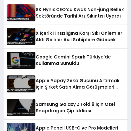
SK Hynix CEO’su Kwak Noh-jung Bellek
Sektöründe Tarihi Arz Sıkıntısı Uyardı
X İçerik Hırsızlığına Karşı Sıkı Önlemler
Aldı Gelirler Asıl Sahiplere Gidecek
Google Gemini Spark Türkiye’de
Kullanıma Sunuldu
Apple Yapay Zeka Gücünü Artırmak
İçin Şirket Satın Alma Görüşmeleri
Yapıyor
Samsung Galaxy Z Fold 8 İçin Özel
Snapdragon Çip İddiası
Apple Pencil USB-C ve Pro Modelleri