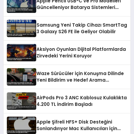
Apple Pencil USB-C ve Pro Modelleri
Güncelleniyor Batarya Sistemleri
Yeniden Tasarlanıyor
Samsung Yeni Takip Cihazı SmartTag
3 Galaxy S26 FE ile Geliyor Olabilir
Aksiyon Oyunları Dijital Platformlarda
Zirvedeki Yerini Koruyor
Waze Sürücüler İçin Konuşma Dilinde
Yeni Bildirim ve Hedef Arama
Özellikleri Sunuyor
AirPods Pro 3 ANC Kablosuz Kulaklıkta
4.200 TL İndirim Başladı
Apple Şifreli HFS+ Disk Desteğini
Sonlandırıyor Mac Kullanıcıları İçin