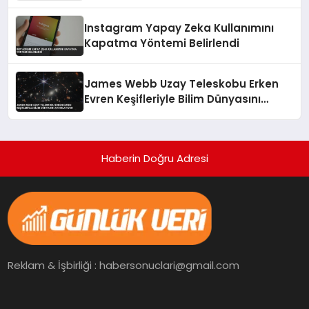
Kritik Uyarı
Instagram Yapay Zeka Kullanımını
Kapatma Yöntemi Belirlendi
James Webb Uzay Teleskobu Erken
Evren Keşifleriyle Bilim Dünyasını
Aydınlatıyor
Haberin Doğru Adresi
Reklam & İşbirliği : habersonuclari@gmail.com