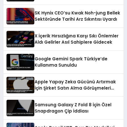
SK Hynix CEO’su Kwak Noh-jung Bellek
Sektöründe Tarihi Arz Sıkıntısı Uyardı
X İçerik Hırsızlığına Karşı Sıkı Önlemler
Aldı Gelirler Asıl Sahiplere Gidecek
Google Gemini Spark Türkiye’de
Kullanıma Sunuldu
Apple Yapay Zeka Gücünü Artırmak
İçin Şirket Satın Alma Görüşmeleri
Yapıyor
Samsung Galaxy Z Fold 8 İçin Özel
Snapdragon Çip İddiası