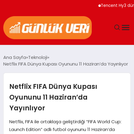
Tencent Hy3 dünya ge
ANASAYFA
Ana Sayfa
Teknoloji
Netflix FIFA Dünya Kupası Oyununu 11 Haziran’da Yayınlıyor
GÜNDEM
YAŞAM
Netflix FIFA Dünya Kupası
Oyununu 11 Haziran’da
EĞITIM
Yayınlıyor
EKONOMI
Netflix, FIFA ile ortaklaşa geliştirdiği “FIFA World Cup:
Launch Edition” adlı futbol oyununu 11 Haziran’da
GENEL