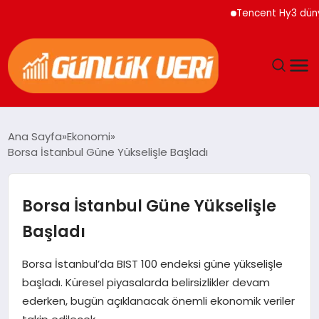
Tencent Hy3 dünya gen
ANASAYFA
Ana Sayfa
Ekonomi
Borsa İstanbul Güne Yükselişle Başladı
GÜNDEM
YAŞAM
Borsa İstanbul Güne Yükselişle
Başladı
EĞITIM
Borsa İstanbul’da BIST 100 endeksi güne yükselişle
EKONOMI
başladı. Küresel piyasalarda belirsizlikler devam
ederken, bugün açıklanacak önemli ekonomik veriler
GENEL