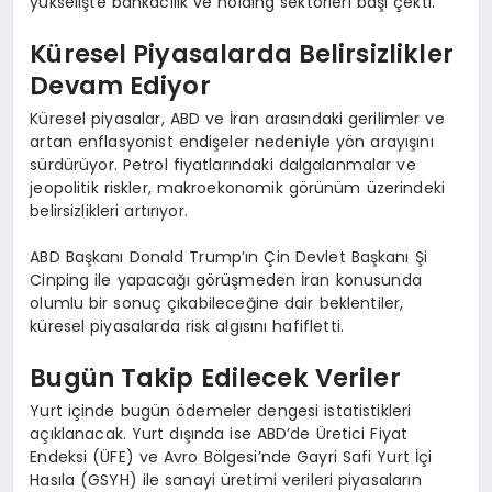
yükselişte bankacılık ve holding sektörleri başı çekti.
Küresel Piyasalarda Belirsizlikler
Devam Ediyor
Küresel piyasalar, ABD ve İran arasındaki gerilimler ve
artan enflasyonist endişeler nedeniyle yön arayışını
sürdürüyor. Petrol fiyatlarındaki dalgalanmalar ve
jeopolitik riskler, makroekonomik görünüm üzerindeki
belirsizlikleri artırıyor.
ABD Başkanı Donald Trump’ın Çin Devlet Başkanı Şi
Cinping ile yapacağı görüşmeden İran konusunda
olumlu bir sonuç çıkabileceğine dair beklentiler,
küresel piyasalarda risk algısını hafifletti.
Bugün Takip Edilecek Veriler
Yurt içinde bugün ödemeler dengesi istatistikleri
açıklanacak. Yurt dışında ise ABD’de Üretici Fiyat
Endeksi (ÜFE) ve Avro Bölgesi’nde Gayri Safi Yurt İçi
Hasıla (GSYH) ile sanayi üretimi verileri piyasaların